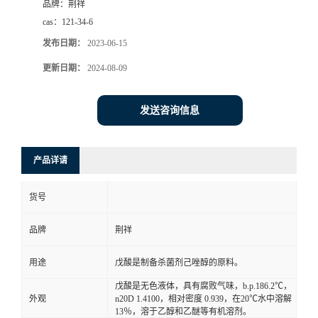
品牌：
荆祥
cas：
121-34-6
发布日期：
2023-06-15
更新日期：
2024-08-09
发送咨询信息
产品详请
货号
品牌
荆祥
用途
戊酸是制备杀菌剂己唑醇的原料。
戊酸是无色液体，具有腐败气味，b.p.186.2℃，
外观
n20D 1.4100，相对密度 0.939，在20℃水中溶解
13％，溶于乙醇和乙醚等有机溶剂。