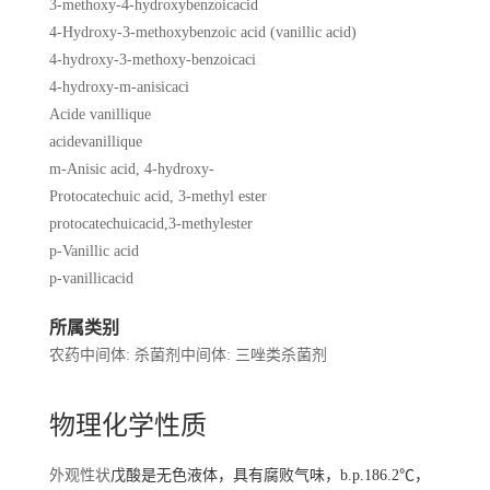
3-methoxy-4-hydroxybenzoicacid
4-Hydroxy-3-methoxybenzoic acid (vanillic acid)
4-hydroxy-3-methoxy-benzoicaci
4-hydroxy-m-anisicaci
Acide vanillique
acidevanillique
m-Anisic acid, 4-hydroxy-
Protocatechuic acid, 3-methyl ester
protocatechuicacid,3-methylester
p-Vanillic acid
p-vanillicacid
所属类别
农药中间体: 杀菌剂中间体: 三唑类杀菌剂
物理化学性质
外观性状
戊酸是无色液体，具有腐败气味，b.p.186.2℃，