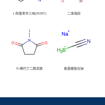
1-羟基苯并三唑(HOBT)
二溴海因
N-碘代丁二酰亚胺
氰基硼氢化钠