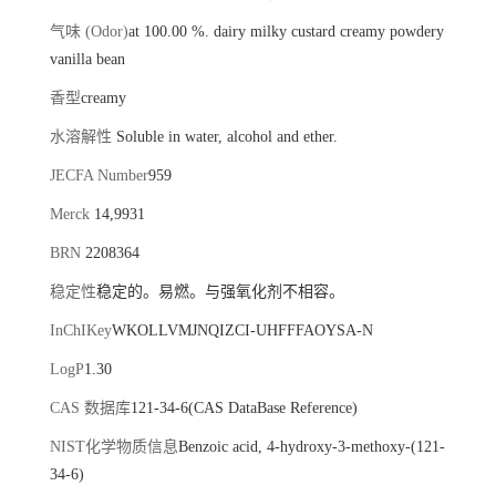
气味 (Odor)
at 100.00 %. dairy milky custard creamy powdery
vanilla bean
香型
creamy
水溶解性
Soluble in water, alcohol and ether.
JECFA Number
959
Merck
14,9931
BRN
2208364
稳定性
稳定的。易燃。与强氧化剂不相容。
InChIKey
WKOLLVMJNQIZCI-UHFFFAOYSA-N
LogP
1.30
CAS 数据库
121-34-6(CAS DataBase Reference)
NIST化学物质信息
Benzoic acid, 4-hydroxy-3-methoxy-(121-
34-6)