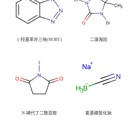
1-羟基苯并三唑(HOBT)
二溴海因
N-碘代丁二酰亚胺
氰基硼氢化钠