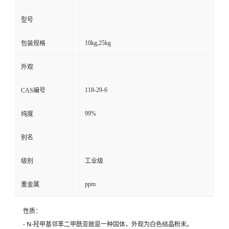
型号
10kg,25kg
包装规格
外观
118-29-6
CAS编号
99%
纯度
别名
级别
工业级
ppm
重金属
性质：
- N-羟甲基邻苯二甲酰亚胺是一种固体，外观为白色结晶粉末。