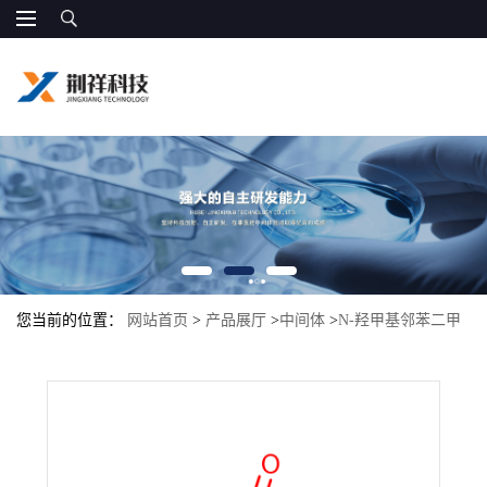
您当前的位置：
网站首页
>
产品展厅
>
中间体
>
N-羟甲基邻苯二甲
酰亚胺