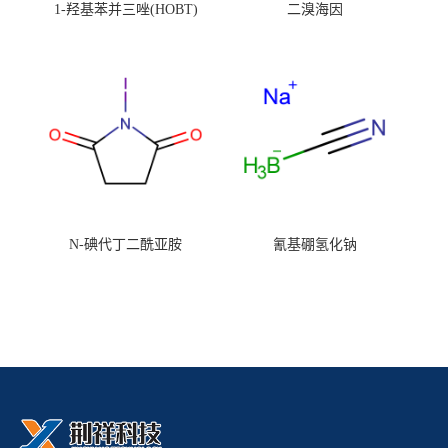
1-羟基苯并三唑(HOBT)
二溴海因
N-碘代丁二酰亚胺
氰基硼氢化钠