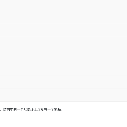
H4N2，结构中的一个吡啶环上连接有一个氰基。