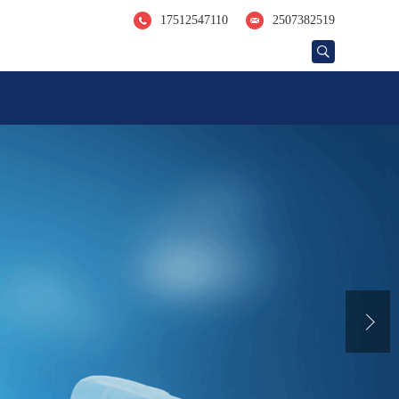
17512547110
2507382519