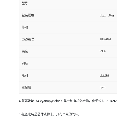
型号
包装规格
5kg，50kg
外观
100-48-1
CAS编号
99%
纯度
别名
级别
工业级
ppm
重金属
4-氰基吡啶（4-cyanopyridine）是一种有机化合物，化学式为C6
4-氰基吡啶呈晶体或粉末，具有辛辣的气味。