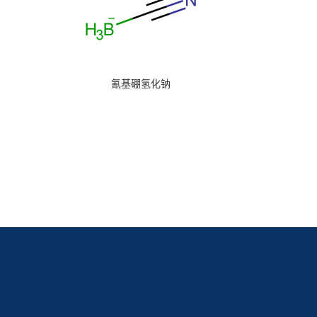
氰基硼氢化钠