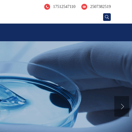
17512547110
2507382519