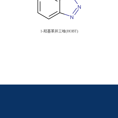
1-羟基苯并三唑(HOBT)