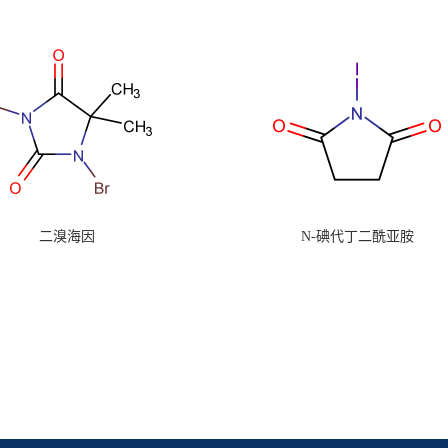
二溴海因
N-碘代丁二酰亚胺