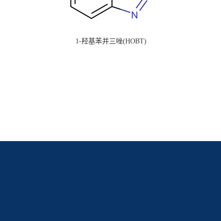
1-羟基苯并三唑(HOBT)