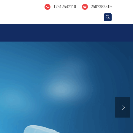
17512547110
2507382519