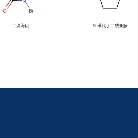
二溴海因
N-碘代丁二酰亚胺