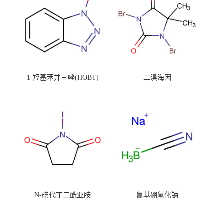
1-羟基苯并三唑(HOBT)
二溴海因
N-碘代丁二酰亚胺
氰基硼氢化钠