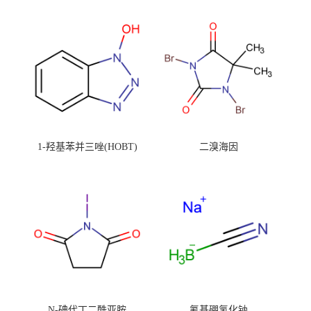
1-羟基苯并三唑(HOBT)
二溴海因
N-碘代丁二酰亚胺
氰基硼氢化钠