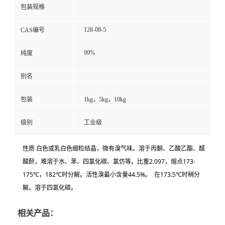
包装规格
128-08-5
CAS编号
99%
纯度
别名
包装
1kg，5kg，10kg
级别
工业级
性质 白色或乳白色细粒结晶，微有溴气味。溶于丙酮、乙酸乙酯、醋
酸酐，难溶于水、苯、四氯化碳、氯仿等。比重2.097，熔点173-
175℃，182℃时分解。活性溴最小含量44.5%。 在173.5℃时稍分
解。溶于四氯化碳。
相关产品：