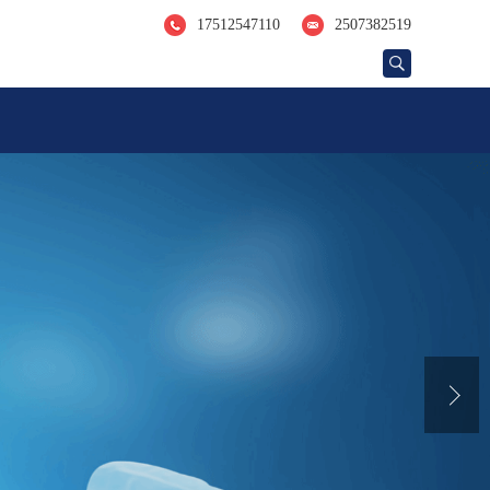
17512547110
2507382519