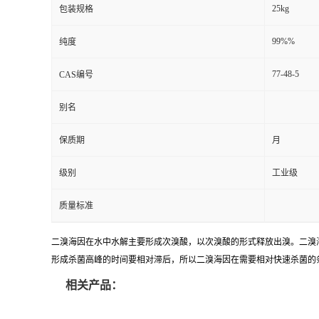
25kg
包装规格
99%%
纯度
77-48-5
CAS编号
别名
保质期
月
级别
工业级
质量标准
二溴海因在水中水解主要形成次溴酸，以次溴酸的形式释放出溴。二溴海因
形成杀菌高峰的时间要相对滞后，所以二溴海因在需要相对快速杀菌的
相关产品：