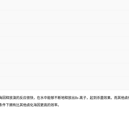
释放溴的反应很快，在水中能够不断地释放出Br-离子，起到杀菌效果。而其他卤化海Ch
条件下拥有比其他卤化海因更高的效率。