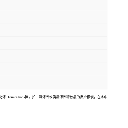
emicalbook因，如二氯海因或溴氯海因释放氯的反应很慢，在水中