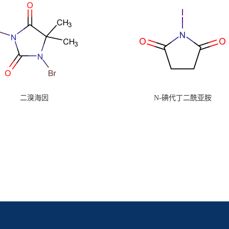
二溴海因
N-碘代丁二酰亚胺