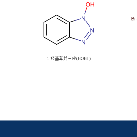
1-羟基苯并三唑(HOBT)