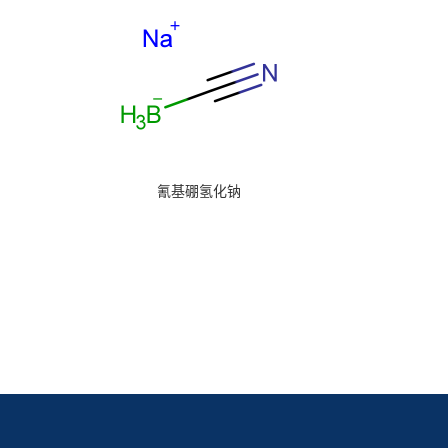
氰基硼氢化钠