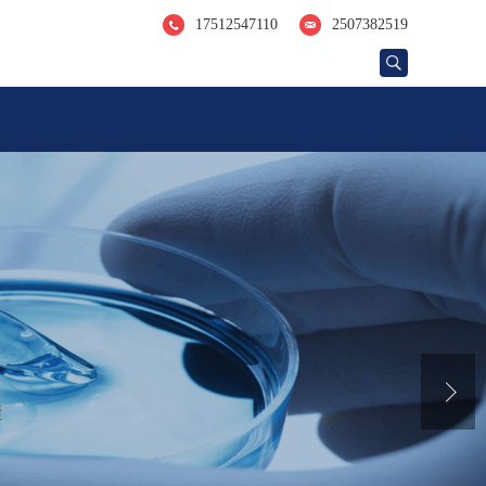
17512547110
2507382519