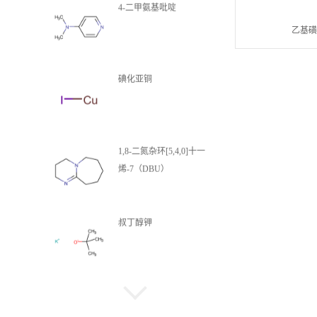
4-二甲氨基吡啶
乙基
碘化亚铜
1,8-二氮杂环[5,4,0]十一
烯-7（DBU）
叔丁醇钾
N,N-二甲基甲酰胺二甲基
缩醛