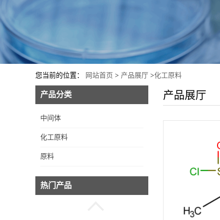
二溴海因
您当前的位置：
网站首页
>
产品展厅
>
化工原料
N-碘代丁二酰亚胺
产品展厅
产品分类
中间体
氰基硼氢化钠
化工原料
原料
异丙醇频哪醇硼酸酯
热门产品