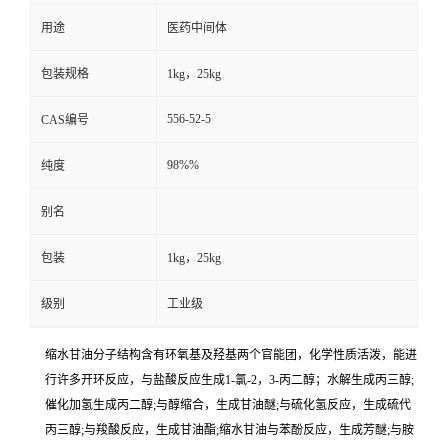
用途
医药中间体
包装规格
1kg，25kg
556-52-5
CAS编号
98%%
纯度
别名
包装
1kg，25kg
级别
工业级
缩水甘油分子结构含有环氧基及羟基两个官能团，化学性质活泼，能进
行许多开环反应，与盐酸反应生成1-氯-2，3-丙二醇；水解生成丙三醇;
催化加氢生成丙二醇;与醇缩合，生成甘油醚;与硫化氢反应，生成硫代
丙三醇;与羧酸反应，生成甘油酯;缩水甘油与苯酚反应，生成芳醚;与胺