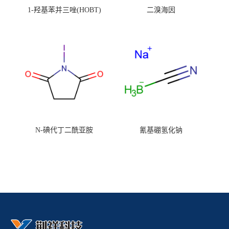
1-羟基苯并三唑(HOBT)
二溴海因
N-碘代丁二酰亚胺
氰基硼氢化钠