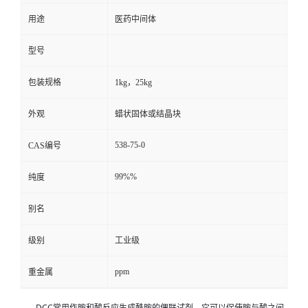
用途
医药中间体
型号
包装规格
1kg，25kg
外观
蜡状固体或结晶块
538-75-0
CAS编号
99%%
纯度
别名
级别
工业级
ppm
重金属
- DCC常用作胺和酸反应生成酰胺的偶联试剂，它可以促使胺与酸之间