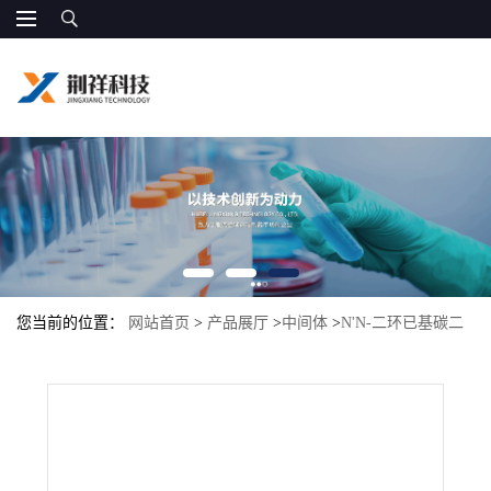
您当前的位置：
网站首页
>
产品展厅
>
中间体
>
N'N-二环已基碳二
亚胺