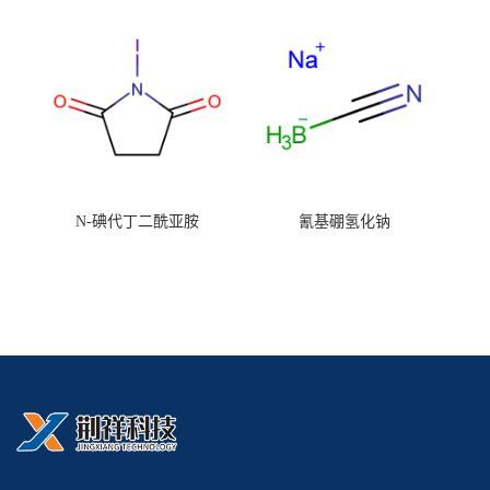
N-碘代丁二酰亚胺
氰基硼氢化钠