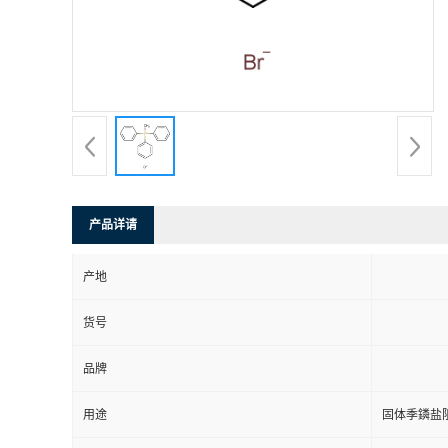
产品详请
产地
货号
品牌
用途
固体季鏻盐