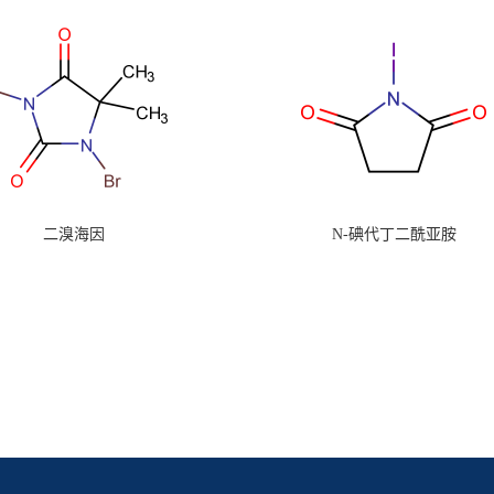
二溴海因
N-碘代丁二酰亚胺