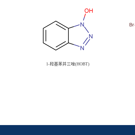
1-羟基苯并三唑(HOBT)