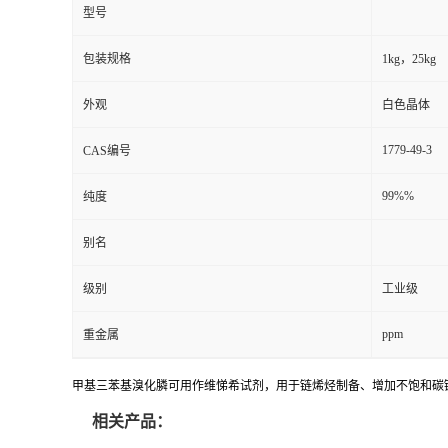
型号
包装规格
1kg，25kg
外观
白色晶体
1779-49-3
CAS编号
99%%
纯度
别名
级别
工业级
ppm
重金属
甲基三苯基溴化膦可用作维悌希试剂，用于链烯烃制备、增加不饱和碳链
相关产品：