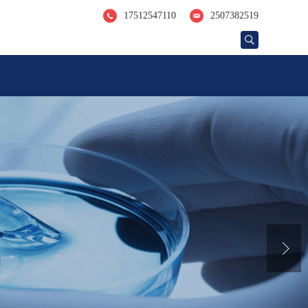
17512547110
2507382519