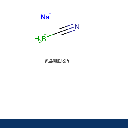
氰基硼氢化钠