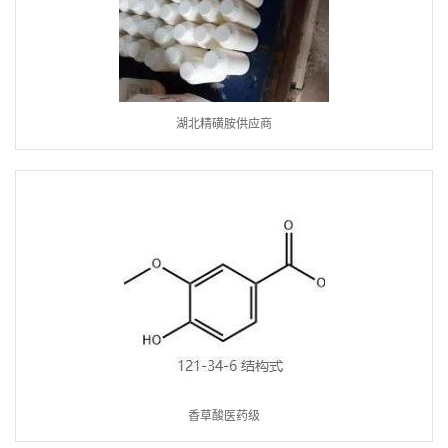
湖北精磺胺供应商
香草酸医药级