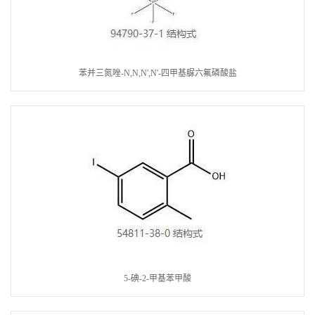
苯并三氮唑-N,N,N',N'-四甲基脲六氟磷酸盐
5-碘-2-甲基苯甲酸