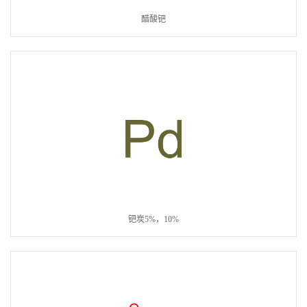
醋酸钯
钯炭5%，10%