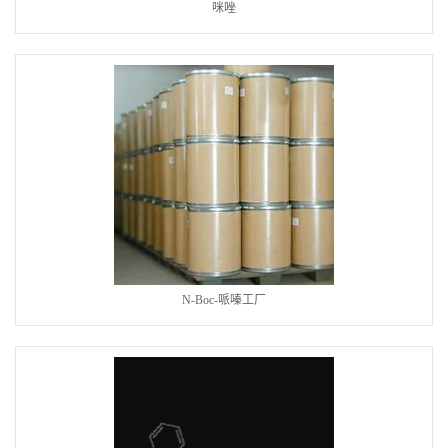
咪唑
N-Boc-哌嗪工厂