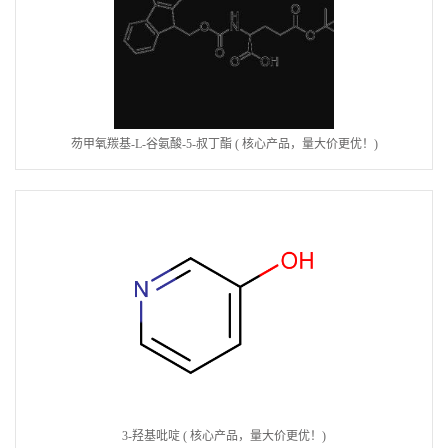
芴甲氧羰基-L-谷氨酸-5-叔丁酯 ( 核心产品，量大价更优！)
3-羟基吡啶 ( 核心产品，量大价更优！)